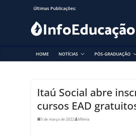
Skip
Últimas Publicações:
to
content
HOME
NOTÍCIAS
PÓS-GRADUAÇÃO
Itaú Social abre ins
cursos EAD gratuito
5 de março de 2022
Milena