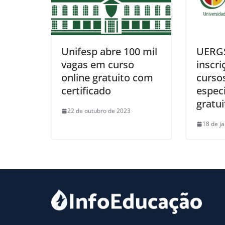
Unifesp abre 100 mil
UERGS
vagas em curso
inscri
online gratuito com
curso
certificado
especi
gratu
22 de outubro de 2023
18 de j