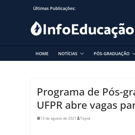
Skip
Últimas Publicações:
to
content
HOME
NOTÍCIAS
PÓS-GRADUAÇÃO
Programa de Pós-gr
UFPR abre vagas pa
13 de agosto de 2021
Tayná