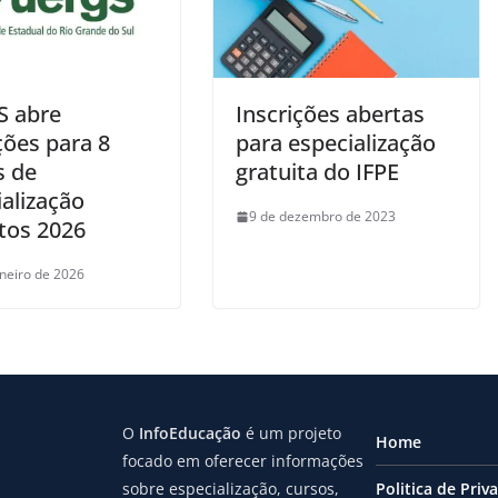
 abre
Inscrições abertas
ções para 8
para especialização
s de
gratuita do IFPE
alização
9 de dezembro de 2023
itos 2026
aneiro de 2026
O
InfoEducação
é um projeto
Home
focado em oferecer informações
sobre especialização, cursos,
Politica de Priv