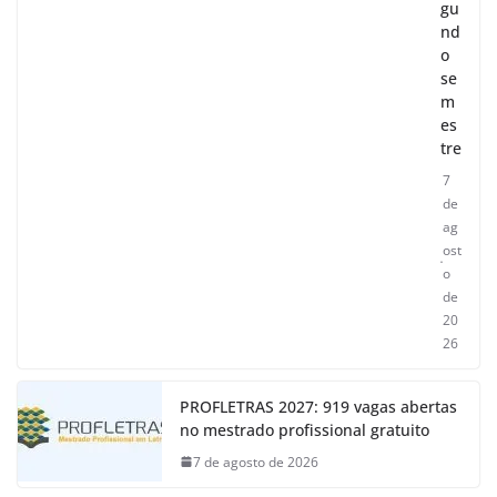
gu
nd
o
se
m
es
tre
7
de
ag
ost
o
de
20
26
PROFLETRAS 2027: 919 vagas abertas
no mestrado profissional gratuito
7 de agosto de 2026