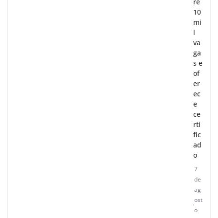
re
10
mi
l
va
ga
s e
of
er
ec
e
ce
rti
fic
ad
o
7
de
ag
ost
o