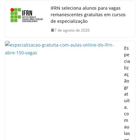
IFRN seleciona alunos para vagas
remanescentes gratuitas em cursos
de especialização
7 de agosto de 2026
Es
pe
cia
liz
aç
ão
gr
at
uit
a,
co
m
au
las
on