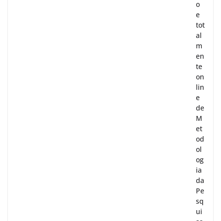
o
e
tot
al
m
en
te
on
lin
e
de
M
et
od
ol
og
ia
da
Pe
sq
ui