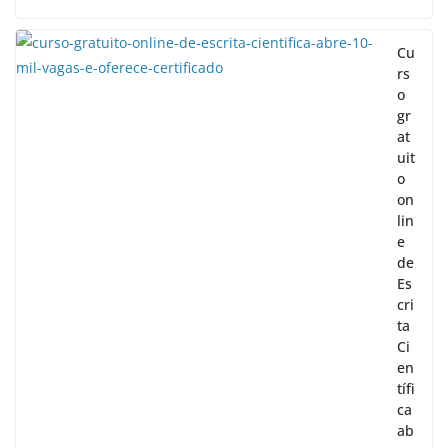
Cu
rs
o
gr
at
uit
o
on
lin
e
de
Es
cri
ta
Ci
en
tífi
ca
ab