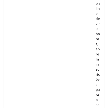
on
lin
e,
de
20
0
ho
ra
s,
ab
re
m
in
sc
riç
õe
s
pa
ra
o
se