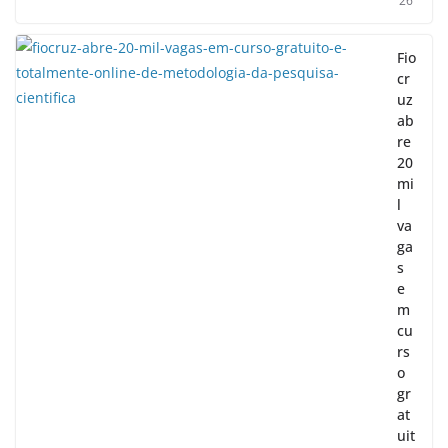
26
Fio
cr
uz
ab
re
20
mi
l
va
ga
s
e
m
cu
rs
o
gr
at
uit