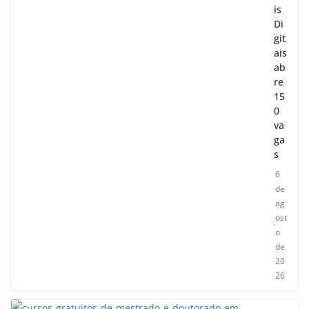
is
Di
git
ais
ab
re
15
0
va
ga
s
6
de
ag
ost
o
de
20
26