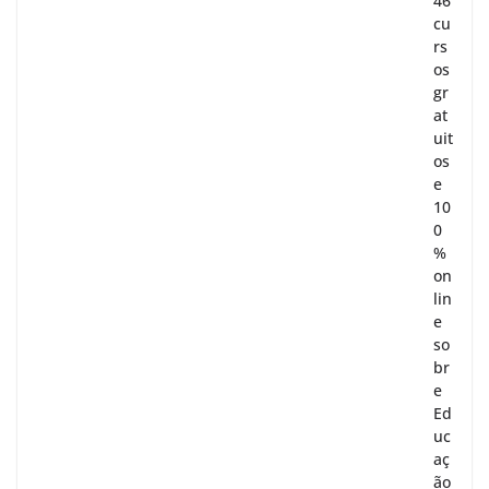
46
cu
rs
os
gr
at
uit
os
e
10
0
%
on
lin
e
so
br
e
Ed
uc
aç
ão