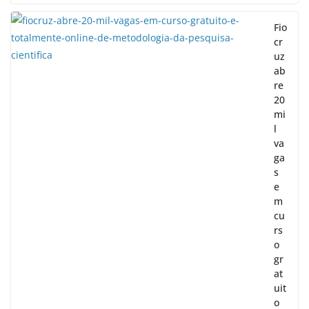
Fio
cr
uz
ab
re
20
mi
l
va
ga
s
e
m
cu
rs
o
gr
at
uit
o