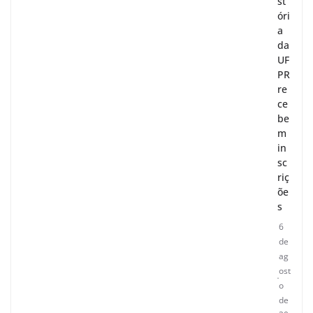
st
óri
a
da
UF
PR
re
ce
be
m
in
sc
riç
õe
s
6
de
ag
ost
o
de