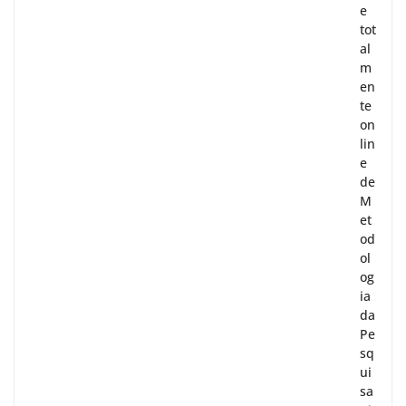
e
tot
al
m
en
te
on
lin
e
de
M
et
od
ol
og
ia
da
Pe
sq
ui
sa