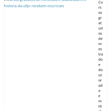
Cu
rs
os
gr
at
uit
os
de
m
es
tra
do
e
do
ut
or
ad
o
e
m
Hi