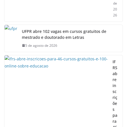
de
20
26
UFPR abre 102 vagas em cursos gratuitos de
mestrado e doutorado em Letras
5 de agosto de 2026
IF
RS
ab
re
in
sc
riç
õe
s
pa
ra