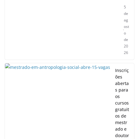
5
de
ag
ost
o
de
20
26
Inscriç
ões
aberta
s para
os
cursos
gratuit
os de
mestr
ado e
doutor