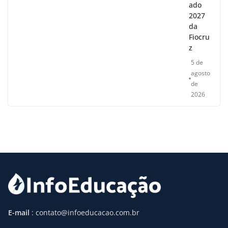
ado
2027
da
Fiocru
z
5 de
agosto
de
2026
E-mail
: contato@infoeducacao.com.br