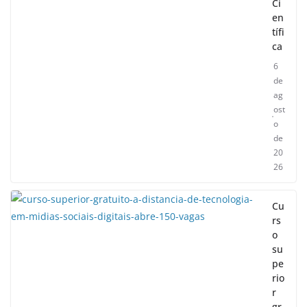
Ci
en
tífi
ca
6
de
ag
ost
o
de
20
26
Cu
rs
o
su
pe
rio
r
gr