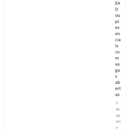
EA
D
ou
pr
es
en
cia
is
co
m
va
ga
s
ab
ert
as
5
de
ag
ost
o