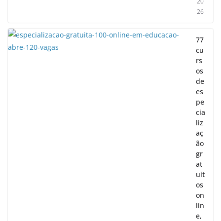
20
26
77
cu
rs
os
de
es
pe
cia
liz
aç
ão
gr
at
uit
os
on
lin
e,