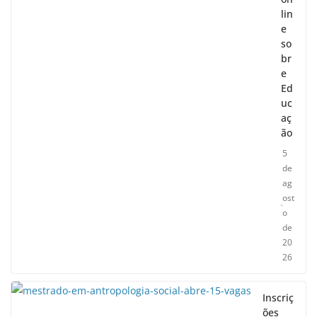
lin
e
so
br
e
Ed
uc
aç
ão
5
de
ag
ost
o
de
20
26
Inscriç
ões