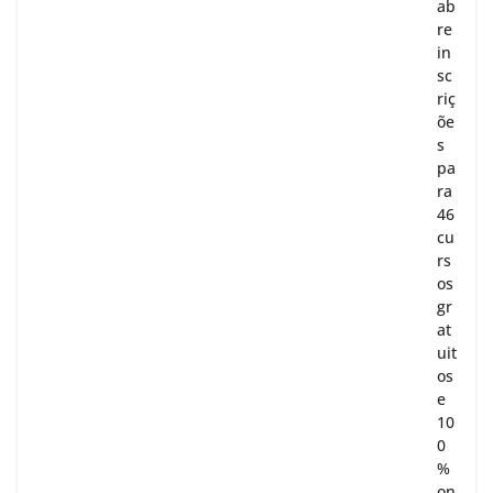
ab
re
in
sc
riç
õe
s
pa
ra
46
cu
rs
os
gr
at
uit
os
e
10
0
%
on