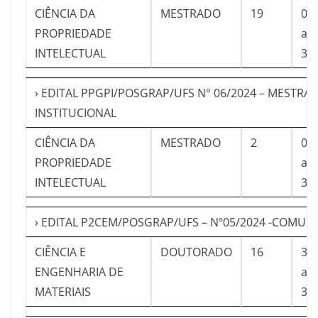
CIÊNCIA DA
MESTRADO
19
01
PROPRIEDADE
a
INTELECTUAL
31
› EDITAL PPGPI/POSGRAP/UFS N° 06/2024 – MESTRA
INSTITUCIONAL
CIÊNCIA DA
MESTRADO
2
01
PROPRIEDADE
a
INTELECTUAL
31
› EDITAL P2CEM/POSGRAP/UFS – Nº05/2024 -COMUN
CIÊNCIA E
DOUTORADO
16
30
ENGENHARIA DE
a
MATERIAIS
31