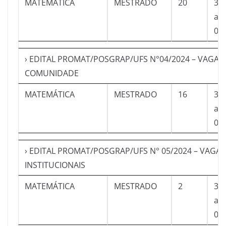
MATEMÁTICA
MESTRADO
20
30
a
04
› EDITAL PROMAT/POSGRAP/UFS N°04/2024 – VAGAS
COMUNIDADE
MATEMÁTICA
MESTRADO
16
30
a
04
› EDITAL PROMAT/POSGRAP/UFS N° 05/2024 – VAGAS
INSTITUCIONAIS
MATEMÁTICA
MESTRADO
2
30
a
04