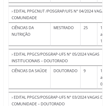
› EDITAL PPGCNUT /POSGRAP/UFS N° 04/2024 VAGAS
COMUNIDADE
CIÊNCIAS DA
MESTRADO
25
12
NUTRIÇÃO
a
10
› EDITAL PPGCS/POSGRAP-UFS N° 05/2024 VAGAS
INSTITUCIONAIS – DOUTORADO
CIÊNCIAS DA SAÚDE
DOUTORADO
9
19
a
09
› EDITAL PPGCS/POSGRAP-UFS N° 03/2024 VAGAS DA
COMUNIDADE – DOUTORADO