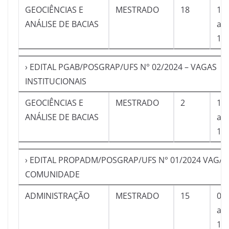
GEOCIÊNCIAS E
MESTRADO
18
18
ANÁLISE DE BACIAS
a
18
› EDITAL PGAB/POSGRAP/UFS N° 02/2024 – VAGAS
INSTITUCIONAIS
GEOCIÊNCIAS E
MESTRADO
2
18
ANÁLISE DE BACIAS
a
18
› EDITAL PROPADM/POSGRAP/UFS N° 01/2024 VAGAS
COMUNIDADE
ADMINISTRAÇÃO
MESTRADO
15
07
a
13