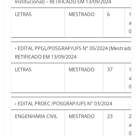
Institucional) – RETIFICADO EM 13/09/2024
LETRAS
MESTRADO
6
13
a
06
› EDITAL PPGL/POSGRAP/UFS N° 05/2024 (Mestrado) 
RETIFICADO EM 13/09/2024
LETRAS
MESTRADO
37
13
a
06
› EDITAL PROEC /POSGRAP/UFS N° 03/2024
ENGENHARIA CIVIL
MESTRADO
23
21
a
05