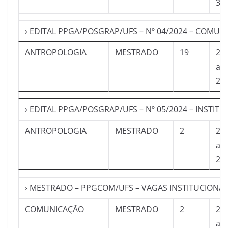
30
› EDITAL PPGA/POSGRAP/UFS – Nº 04/2024 – COMUN
ANTROPOLOGIA
MESTRADO
19
23
a
23
› EDITAL PPGA/POSGRAP/UFS – Nº 05/2024 – INSTIT
ANTROPOLOGIA
MESTRADO
2
23
a
23
› MESTRADO – PPGCOM/UFS – VAGAS INSTITUCIONAI
COMUNICAÇÃO
MESTRADO
2
27
a