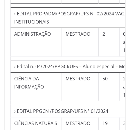
› EDITAL PROPADM/POSGRAP/UFS N° 02/2024 VAGAS
INSTITUCIONAIS
ADMINISTRAÇÃO
MESTRADO
2
07
a
13
› Edital n. 04/2024/PPGCI/UFS – Aluno especial – Mes
CIÊNCIA DA
MESTRADO
50
28
INFORMAÇÃO
a
12
› EDITAL PPGCN /POSGRAP/UFS N° 01/2024
CIÊNCIAS NATURAIS
MESTRADO
19
30