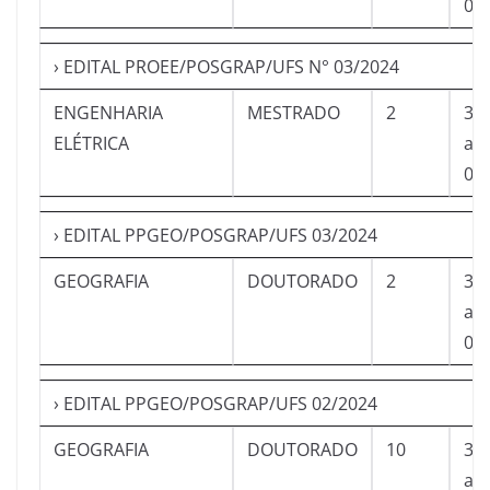
08
› EDITAL PROEE/POSGRAP/UFS N° 03/2024
ENGENHARIA
MESTRADO
2
30
ELÉTRICA
a
08
› EDITAL PPGEO/POSGRAP/UFS 03/2024
GEOGRAFIA
DOUTORADO
2
30
a
04
› EDITAL PPGEO/POSGRAP/UFS 02/2024
GEOGRAFIA
DOUTORADO
10
30
a