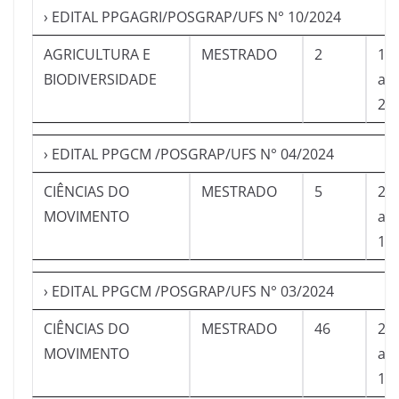
› EDITAL PPGAGRI/POSGRAP/UFS N° 10/2024
AGRICULTURA E
MESTRADO
2
16
BIODIVERSIDADE
a
21
› EDITAL PPGCM /POSGRAP/UFS N° 04/2024
CIÊNCIAS DO
MESTRADO
5
23
MOVIMENTO
a
16
› EDITAL PPGCM /POSGRAP/UFS N° 03/2024
CIÊNCIAS DO
MESTRADO
46
23
MOVIMENTO
a
16