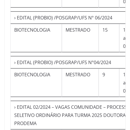
04
› EDITAL (PROBIO) /POSGRAP/UFS N° 06/2024
BIOTECNOLOGIA
MESTRADO
15
16
a
04
› EDITAL (PROBIO) /POSGRAP/UFS N°04/2024
BIOTECNOLOGIA
MESTRADO
9
16
a
04
› EDITAL 02/2024 – VAGAS COMUNIDADE – PROCESS
SELETIVO ORDINÁRIO PARA TURMA 2025 DOUTORAD
PRODEMA