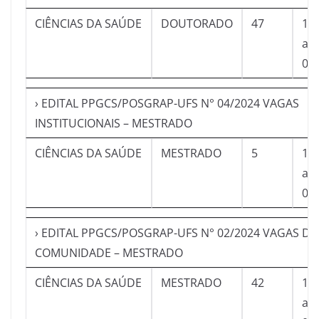
CIÊNCIAS DA SAÚDE
DOUTORADO
47
19
a
09
› EDITAL PPGCS/POSGRAP-UFS N° 04/2024 VAGAS
INSTITUCIONAIS – MESTRADO
CIÊNCIAS DA SAÚDE
MESTRADO
5
19
a
09
› EDITAL PPGCS/POSGRAP-UFS N° 02/2024 VAGAS DA
COMUNIDADE – MESTRADO
CIÊNCIAS DA SAÚDE
MESTRADO
42
19
a