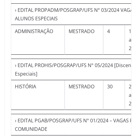
› EDITAL PROPADM/POSGRAP/UFS N° 03/2024 VAGAS
ALUNOS ESPECIAIS
ADMINISTRAÇÃO
MESTRADO
4
18
a
21
› EDITAL PROHIS/POSGRAP/UFS N° 05/2024 [Discente
Especiais]
HISTÓRIA
MESTRADO
30
28
a
21
› EDITAL PGAB/POSGRAP/UFS N° 01/2024 – VAGAS P
COMUNIDADE