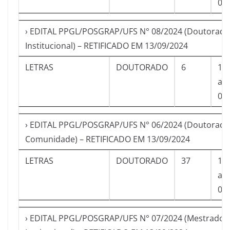
09
› EDITAL PPGL/POSGRAP/UFS N° 08/2024 (Doutorado
Institucional) – RETIFICADO EM 13/09/2024
LETRAS
DOUTORADO
6
13
a
06
› EDITAL PPGL/POSGRAP/UFS N° 06/2024 (Doutorado
Comunidade) – RETIFICADO EM 13/09/2024
LETRAS
DOUTORADO
37
13
a
06
› EDITAL PPGL/POSGRAP/UFS N° 07/2024 (Mestrado