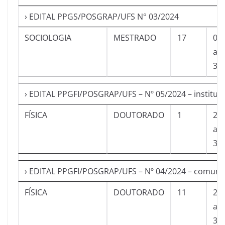
› EDITAL PPGS/POSGRAP/UFS N° 03/2024
SOCIOLOGIA
MESTRADO
17
01
a
30
› EDITAL PPGFI/POSGRAP/UFS – Nº 05/2024 – instituci
FÍSICA
DOUTORADO
1
27
a
30
› EDITAL PPGFI/POSGRAP/UFS – Nº 04/2024 – comuni
FÍSICA
DOUTORADO
11
27
a
30