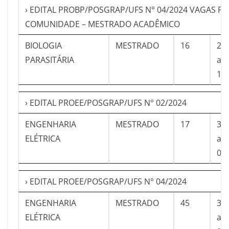
› EDITAL PROBP/POSGRAP/UFS N° 04/2024 VAGAS PA
COMUNIDADE – MESTRADO ACADÊMICO
BIOLOGIA
MESTRADO
16
23
PARASITÁRIA
a
10
› EDITAL PROEE/POSGRAP/UFS N° 02/2024
ENGENHARIA
MESTRADO
17
30
ELÉTRICA
a
08
› EDITAL PROEE/POSGRAP/UFS N° 04/2024
ENGENHARIA
MESTRADO
45
30
ELÉTRICA
a