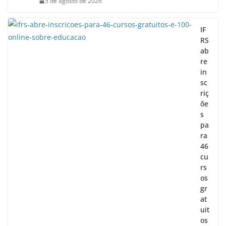
5 de agosto de 2026
IF
RS
ab
re
in
sc
riç
õe
s
pa
ra
46
cu
rs
os
gr
at
uit
os