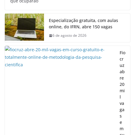
que ocuparão
Especialização gratuita, com aulas
online, do IFRN, abre 150 vagas
6 de agosto de 2026
Fio
cr
uz
ab
re
20
mi
l
va
ga
s
e
m
cu