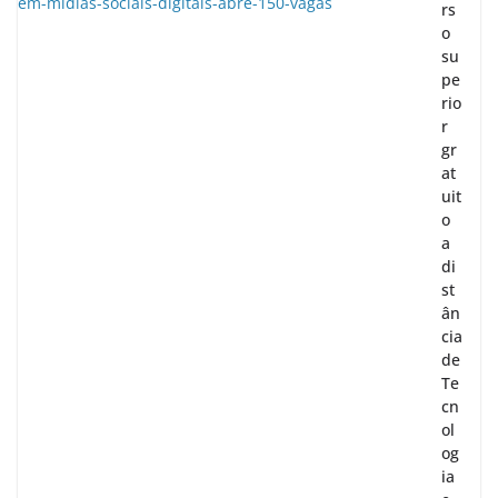
rs
o
su
pe
rio
r
gr
at
uit
o
a
di
st
ân
cia
de
Te
cn
ol
og
ia