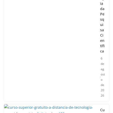
ia
da
Pe
sq
ui
sa
Ci
en
tífi
ca
6
de
ag
ost
o
de
20
26
Cu