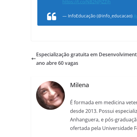
https://t.co/NB2NPJZZjh
— InfoEducação (@info_educacao)
A
Especialização gratuita em Desenvolvimen
ano abre 60 vagas
Milena
É formada em medicina veter
desde 2013. Possui especializ
Anhanguera, e pós-graduação
ofertada pela Universidade 