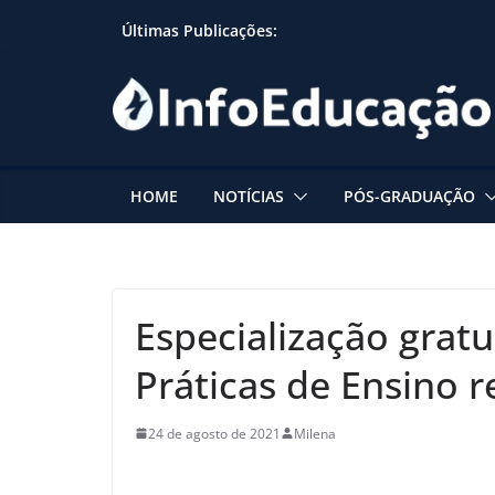
Skip
Últimas Publicações:
to
content
HOME
NOTÍCIAS
PÓS-GRADUAÇÃO
Especialização grat
Práticas de Ensino r
24 de agosto de 2021
Milena