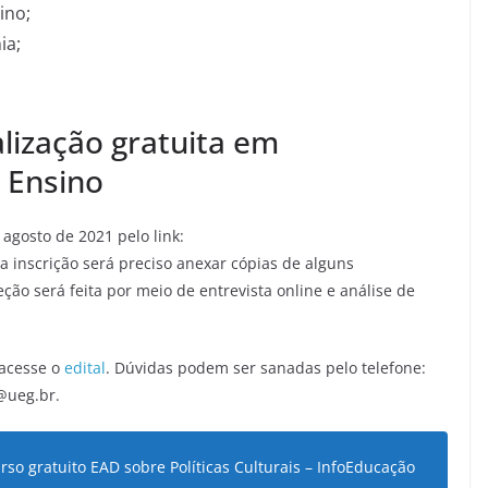
ino;
ia;
alização gratuita em
 Ensino
 agosto de 2021 pelo link:
 a inscrição será preciso anexar cópias de alguns
eção será feita por meio de entrevista online e análise de
 acesse o
edital
. Dúvidas podem ser sanadas pelo telefone:
@ueg.br.
urso gratuito EAD sobre Políticas Culturais – InfoEducação