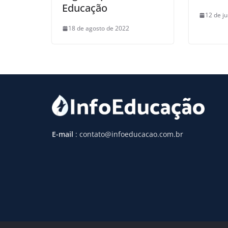
Educação
12 de j
18 de agosto de 2022
E-mail
: contato@infoeducacao.com.br