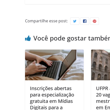
Compartilhe esse post:
Você pode gostar tamb
Inscrições abertas
UFPR 
para especialização
20 va
gratuita em Mídias
mestr
Digitais para a
em E