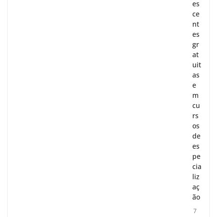
es
ce
nt
es
gr
at
uit
as
e
m
cu
rs
os
de
es
pe
cia
liz
aç
ão
7