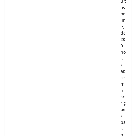
uit
os
on
lin
e,
de
20
0
ho
ra
s,
ab
re
m
in
sc
riç
õe
s
pa
ra
o