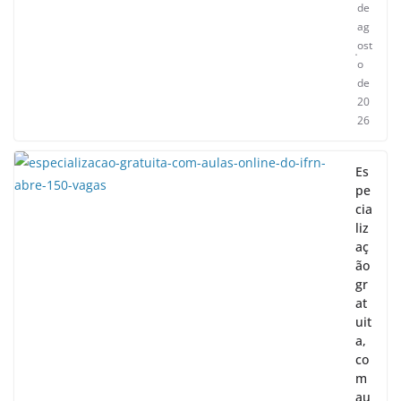
de
ag
ost
o
de
20
26
Es
pe
cia
liz
aç
ão
gr
at
uit
a,
co
m
au