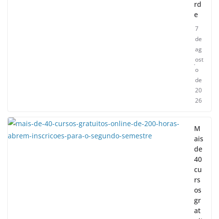
rd
e
7
de
ag
ost
o
de
20
26
M
ais
de
40
cu
rs
os
gr
at