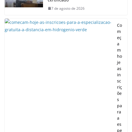
7 de agosto de 2026
Co
m
eç
a
m
ho
je
as
in
sc
riç
õe
s
pa
ra
a
es
pe