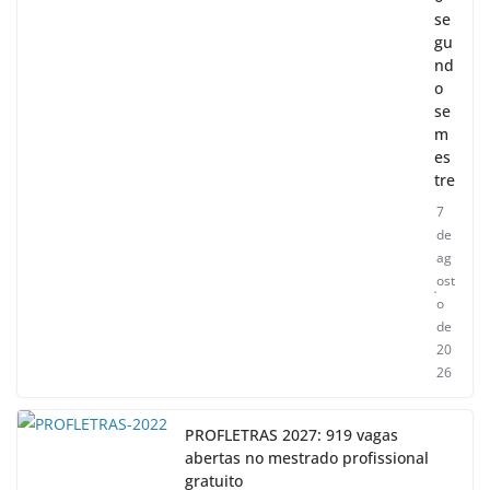
se
gu
nd
o
se
m
es
tre
7
de
ag
ost
o
de
20
26
PROFLETRAS 2027: 919 vagas
abertas no mestrado profissional
gratuito