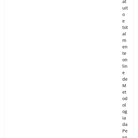
at
uit
o
e
tot
al
m
en
te
on
lin
e
de
M
et
od
ol
og
ia
da
Pe
sq