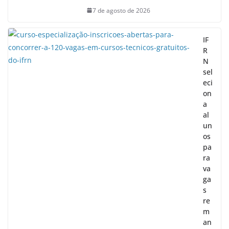
7 de agosto de 2026
IF
R
N
sel
eci
on
a
al
un
os
pa
ra
va
ga
s
re
m
an