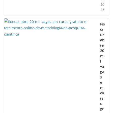
20
26
Fio
cr
uz
ab
re
20
mi
l
va
ga
s
e
m
cu
rs
o
gr